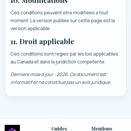
10. Modifications
Ces conditions peuvent etre modifiees a tout
moment. La version publiee sur cette page est la
version applicable.
11. Droit applicable
Ces conditions sont regies par les lois applicables
au Canada et dans la juridiction competente.
Derniere mise a jour : 2026. Ce document est
informatif et ne constitue pas un avis juridique.
Guides
Mentions