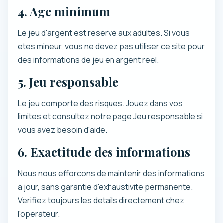
4. Age minimum
Le jeu d'argent est reserve aux adultes. Si vous
etes mineur, vous ne devez pas utiliser ce site pour
des informations de jeu en argent reel.
5. Jeu responsable
Le jeu comporte des risques. Jouez dans vos
limites et consultez notre page
Jeu responsable
si
vous avez besoin d'aide.
6. Exactitude des informations
Nous nous efforcons de maintenir des informations
a jour, sans garantie d'exhaustivite permanente.
Verifiez toujours les details directement chez
l'operateur.