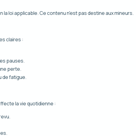
n la loi applicable. Ce contenu n'est pas destine aux mineurs.
s claires :
 des pauses.
une perte.
u de fatigue.
ffecte la vie quotidienne :
revu.
hes.