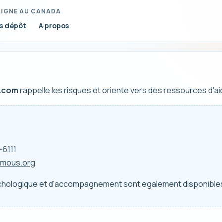
 LIGNE AU CANADA
s dépôt
A propos
y.com
rappelle les risques et oriente vers des ressources d'a
-6111
mous.org
ychologique et d'accompagnement sont egalement disponible