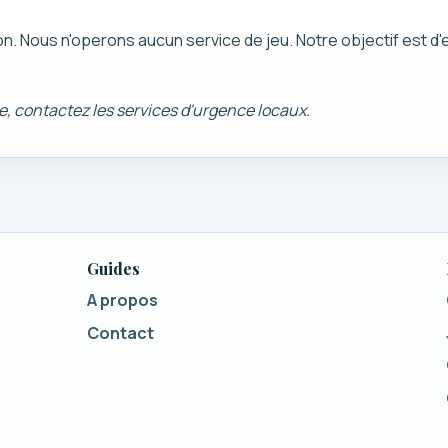
on. Nous n'operons aucun service de jeu. Notre objectif est 
e, contactez les services d'urgence locaux.
Guides
A propos
Contact