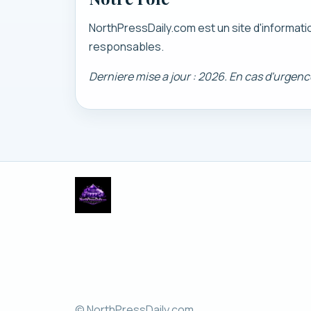
NorthPressDaily.com est un site d'informati
responsables.
Derniere mise a jour : 2026. En cas d'urgenc
© NorthPressDaily.com