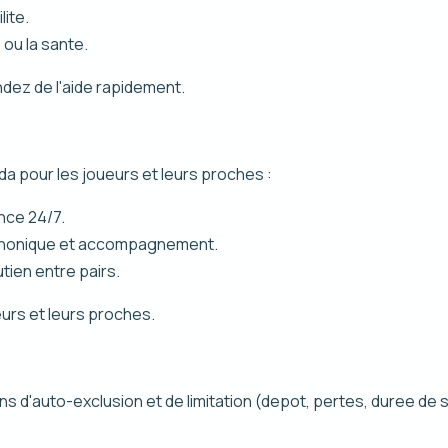
lite.
 ou la sante.
dez de l'aide rapidement.
a pour les joueurs et leurs proches :
nce 24/7.
phonique et accompagnement.
tien entre pairs.
urs et leurs proches.
ons d'auto-exclusion et de limitation (depot, pertes, duree de 