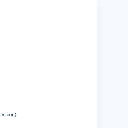
session).